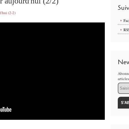
 aujourd'hui (2/2)
Sui
'hui (2-2)
Fa
RS
New
Abonne
article
Email