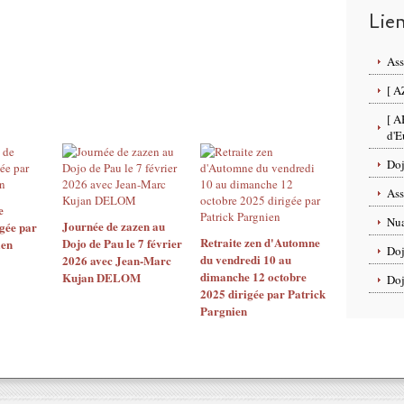
Lie
Ass
[ A
[ A
d'E
Doj
Ass
e
Nua
Journée de zazen au
gée par
Retraite zen d'Automne
Dojo de Pau le 7 février
ien
Doj
du vendredi 10 au
2026 avec Jean-Marc
dimanche 12 octobre
Kujan DELOM
Doj
2025 dirigée par Patrick
Pargnien