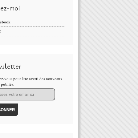
vez-moi
cebook
S
sletter
z-vous pour être averti des nouveaux
s publiés.