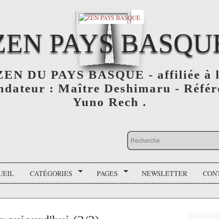
ZEN PAYS BASQU
N DU PAYS BASQUE - affiliée à l'
ondateur : Maître Deshimaru - Référ
Yuno Rech .
UEIL
CATÉGORIES
PAGES
NEWSLETTER
CON