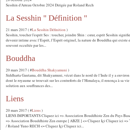
Sesshin d'Arreau Octobre 2024 Dirigée par Roland Rech
La Sesshin " Définition "
21 mars 2017 ( #
La Sesshin Définition
)
Sesshin, toucher l'esprit Ses : toucher, joindre Shin : cœur, esprit Sesshin signif
devenir intime avec l’Esprit, l’Esprit originel, la nature de Bouddha qui existe
souvent occultée par les...
Bouddha
20 mars 2017 ( #
Bouddha Shakyamuni
)
Siddharta Gautama, dit Shakyamuni, vécut dans le nord de l’Inde il y a environ
dont le royaume se trouvait sur les contreforts de l’Himalaya, il renonça à sa vi
solution aux souffrances des...
Liens
20 mars 2017 ( #
Liens
)
LIENS IMPORTANTS Cliquez ici => Association Bouddhiste Zen du Pays Basqu
=> Association Bouddhiste Zen europe [ ABZE ] <= Cliquez Içi Cliquez ici =>
/ Roland Yuno RECH <= Cliquez Içi Cliquez ici...