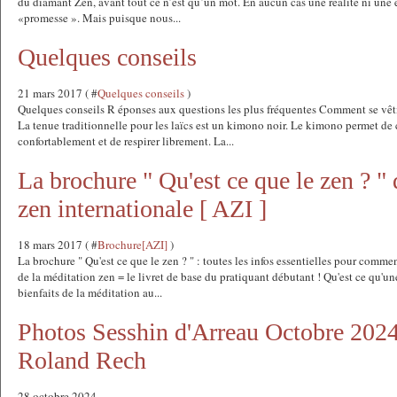
du diamant Zen, avant tout ce n’est qu’un mot. En aucun cas une réalité ni une 
«promesse ». Mais puisque nous...
Quelques conseils
21 mars 2017 ( #
Quelques conseils
)
Quelques conseils R éponses aux questions les plus fréquentes Comment se vêti
La tenue traditionnelle pour les laïcs est un kimono noir. Le kimono permet de 
confortablement et de respirer librement. La...
La brochure " Qu'est ce que le zen ? " 
zen internationale [ AZI ]
18 mars 2017 ( #
Brochure[AZI]
)
La brochure " Qu'est ce que le zen ? " : toutes les infos essentielles pour comme
de la méditation zen = le livret de base du pratiquant débutant ! Qu'est ce qu'une
bienfaits de la méditation au...
Photos Sesshin d'Arreau Octobre 2024
Roland Rech
28 octobre 2024