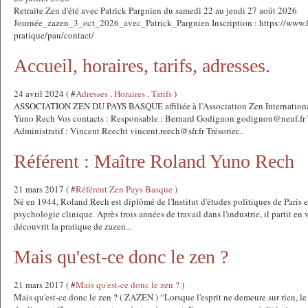
Retraite Zen d'été avec Patrick Pargnien du samedi 22 au jeudi 27 août 2026
Journée_zazen_3_oct_2026_avec_Patrick_Pargnien Inscription : https://www.l
pratique/pau/contact/
Accueil, horaires, tarifs, adresses.
24 avril 2024 ( #
Adresses , Horaires , Tarifs
)
ASSOCIATION ZEN DU PAYS BASQUE affiliée à l'Association Zen International
Yuno Rech Vos contacts : Responsable : Bernard Godignon godignon@neuf.fr T
Administratif : Vincent Reecht vincent.reech@sfr.fr Trésorier...
Référent : Maître Roland Yuno Rech
21 mars 2017 ( #
Référent Zen Pays Basque
)
Né en 1944, Roland Rech est diplômé de l'Institut d'études politiques de Paris 
psychologie clinique. Après trois années de travail dans l'industrie, il partit e
découvrit la pratique de zazen...
Mais qu'est-ce donc le zen ?
21 mars 2017 ( #
Mais qu'est-ce donc le zen ?
)
Mais qu'est-ce donc le zen ? ( ZAZEN ) “Lorsque l'esprit ne demeure sur rien, le 