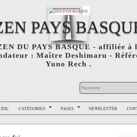
ZEN PAYS BASQU
N DU PAYS BASQUE - affiliée à l'
ondateur : Maître Deshimaru - Référ
Yuno Rech .
UEIL
CATÉGORIES
PAGES
NEWSLETTER
CON