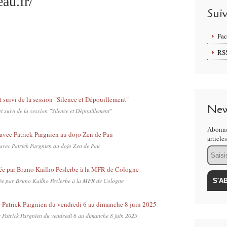
au.fr/
Sui
Fa
RS
New
 suivi de la session "Silence et Dépouillement"
Abonne
article
 avec Patrick Pargnien au dojo Zen de Pau
Email
gée par Bruno Kailho Peslerbe à la MFR de Cologne
c Patrick Pargnien du vendredi 6 au dimanche 8 juin 2025