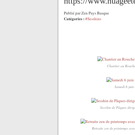
https://www.nuageete
Publié par Zen Pays Basque
Catégories :
#Sesshins
Chantier au Rouchet
Samedi 6 juin
Sesshin de Pâques diri
Retraite zen de printemps ave