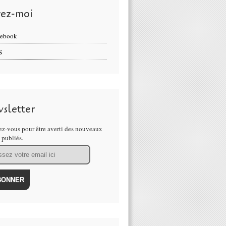
vez-moi
cebook
S
sletter
z-vous pour être averti des nouveaux
s publiés.