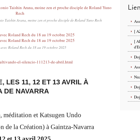
Lie
onio Taishin Arana, moine zen et proche disciple de Roland Yuno Rech
Ass
[ A
[ A
d'E
 avec Roland Rech du 18 au 19 octobre 2025
Doj
ultivando-el-silencio-111213-de-abril.html
Ass
Nua
 LES 11, 12 ET 13 AVRIL À
Doj
A DE NAVARRA
Doj
use, méditation et Katsugen Undo
de la Création) à Gaintza-Navarra
12 et 13 avril 2025